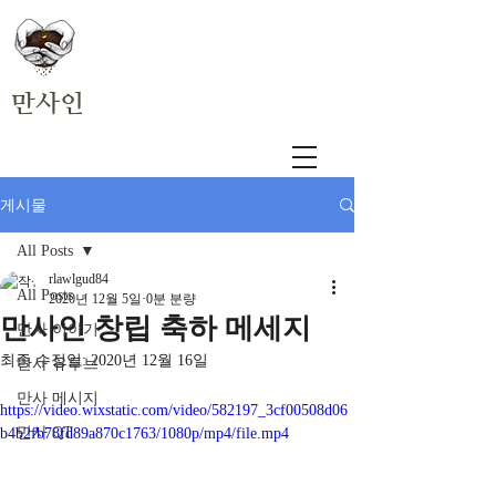
만사인
게시물
All Posts
rlawlgud84
All Posts
2020년 12월 5일
0분 분량
만사인 창립 축하 메세지
만사 이야기
최종 수정일:
2020년 12월 16일
만사 유투브
만사 메시지
https://video.wixstatic.com/video/582197_3cf00508d06
만사 QT
b4b2fb78fd89a870c1763/1080p/mp4/file.mp4