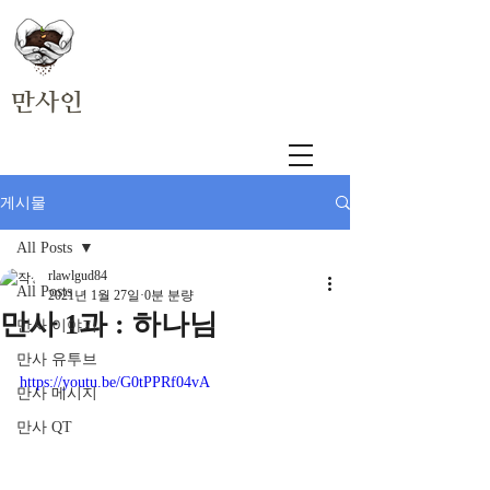
만사인
게시물
All Posts
rlawlgud84
All Posts
2021년 1월 27일
0분 분량
만사 1과 : 하나님
만사 이야기
만사 유투브
https://youtu.be/G0tPPRf04vA
만사 메시지
만사 QT