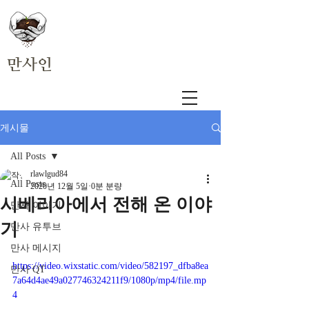
만사인
게시물
All Posts
rlawlgud84
All Posts
2020년 12월 5일
0분 분량
시베리아에서 전해 온 이야
만사 이야기
기
만사 유투브
만사 메시지
https://video.wixstatic.com/video/582197_dfba8ea
만사 QT
7a64d4ae49a027746324211f9/1080p/mp4/file.mp
4