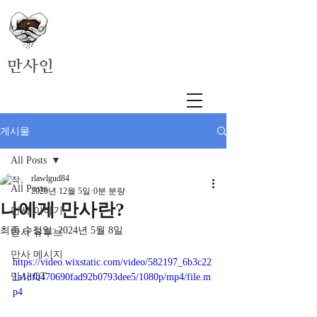
만사인
게시물
All Posts
rlawlgud84
All Posts
2020년 12월 5일
0분 분량
나에게 만사란?
만사 이야기
최종 수정일:
2024년 5월 8일
만사 유투브
만사 메시지
https://video.wixstatic.com/video/582197_6b3c22
만사 QT
1a1dfb470690fad92b0793dee5/1080p/mp4/file.m
p4